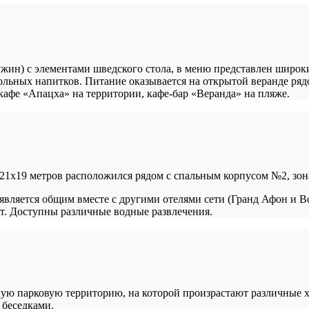
 ужин) с элементами шведского стола, в меню представлен широк
льных напитков. Питание оказывается на открытой веранде рядом
кафе «Апацха» на территории, кафе-бар «Веранда» на пляже.
21х19 метров расположился рядом с спальным корпусом №2, зона
является общим вместе с другими отелями сети (Гранд Афон и В
кт. Доступны различные водные развлечения.
ю парковую территорию, на которой произрастают различные хв
 беседками.